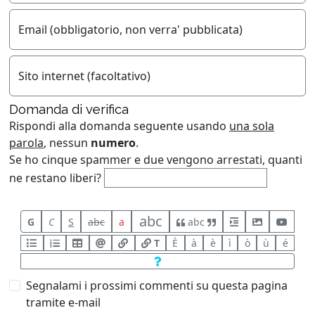
Email (obbligatorio, non verra' pubblicata)
Sito internet (facoltativo)
Domanda di verifica
Rispondi alla domanda seguente usando
una sola
parola
, nessun
numero
.
Se ho cinque spammer e due vengono arrestati, quanti
ne restano liberi?
abc
G
C
S
abc
a
abc
T
È
à
è
ì
ò
ù
é
Segnalami i prossimi commenti su questa pagina
tramite e-mail