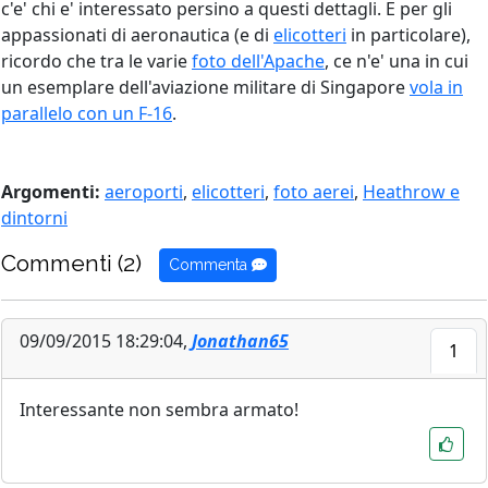
c'e' chi e' interessato persino a questi dettagli. E per gli
appassionati di aeronautica (e di
elicotteri
in particolare),
ricordo che tra le varie
foto dell'Apache
, ce n'e' una in cui
un esemplare dell'aviazione militare di Singapore
vola in
parallelo con un F-16
.
Argomenti:
aeroporti
,
elicotteri
,
foto aerei
,
Heathrow e
dintorni
Commenti (2)
Commenta
09/09/2015 18:29:04,
Jonathan65
1
Interessante non sembra armato!