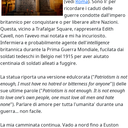
(vedi
Roma
). Sono li' per
ricordare i caduti delle
guerre condotte dall'impero
britannico per conquistare o per liberare altre Nazioni.
Questa, vicino a Trafalgar Square, rappresenta Edith
Cavell, non l'avevo mai notata e mi ha incuriosito.
Infermiera e probabilmente agente dell'
intelligence
britannica durante la Prima Guerra Mondiale, fucilata dai
soldati tedeschi in Belgio nel 1915 per aver aiutato
centinaia di soldati alleati a fuggire.
La statua riporta una versione edulcorata ("
Patriotism is not
enough, I must have no hatred or bitterness for anyone
")) delle
sue ultime parole ("
Patriotism is not enough. It is not enough
to love one’s own people, one must love all men and hate
none
"). Parlare di amore per tutta l'umanita' durante una
guerra... non facile.
La mia camminata continua. Vado a nord fino a Euston