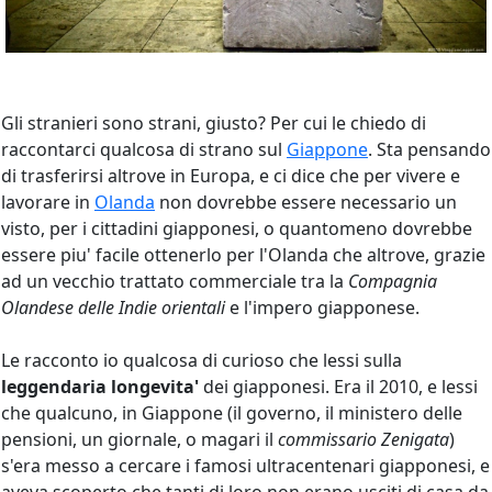
Gli stranieri sono strani, giusto? Per cui le chiedo di
raccontarci qualcosa di strano sul
Giappone
. Sta pensando
di trasferirsi altrove in Europa, e ci dice che per vivere e
lavorare in
Olanda
non dovrebbe essere necessario un
visto, per i cittadini giapponesi, o quantomeno dovrebbe
essere piu' facile ottenerlo per l'Olanda che altrove, grazie
ad un vecchio trattato commerciale tra la
Compagnia
Olandese delle Indie orientali
e l'impero giapponese.
Le racconto io qualcosa di curioso che lessi sulla
leggendaria longevita'
dei giapponesi. Era il 2010, e lessi
che qualcuno, in Giappone (il governo, il ministero delle
pensioni, un giornale, o magari il
commissario Zenigata
)
s'era messo a cercare i famosi ultracentenari giapponesi, e
aveva scoperto che tanti di loro non erano usciti di casa da