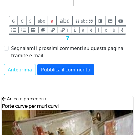
abc
G
C
S
abc
a
abc
T
È
à
è
ì
ò
ù
é
Segnalami i prossimi commenti su questa pagina
tramite e-mail
Articolo precedente
Porte curve per muri curvi