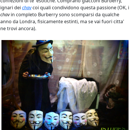
confezioni di te' esotiche. Comprano giacconi Burberry,
ignari dei
chav
coi quali condividono questa passione (OK, i
chav
in completo Burberry sono scomparsi da qualche
anno da Londra, fisicamente estinti, ma se vai fuori citta'
ne trovi ancora).