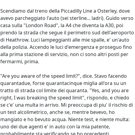
Scendiamo dal treno della Piccadilly Line a Osterley, dove
avevo parcheggiato l'auto (sei sterline... ladri). Guido verso
casa sulla "London Road", la A4 che diventa la A30, poi
prendo la strada che segue il perimetro sud dell'aeroporto
di Heathrow. Luci lampeggianti alle mie spalle, e' un'auto
della polizia. Accendo le luci d'emergenza e proseguo fino
alla prima stazione di servizio, non ci sono altri posti per
fermarmi, prima.
"Are you aware of the speed limit?", dice. Stavo facendo
quarantadue, forse quarantacinque miglia all'ora su un
tratto di strada col limite dei quaranta. "Yes, and you are
right, I was breaking the speed limit", rispondo, e chiedo
se c'e' una multa in arrivo. Mi preoccupa di piu' il rischio di
un test alcolimetrico, anche se, mentre bevevo, ho
mangiato e ho bevuto acqua. Niente test, e niente multa:
uno dei due agenti e' in auto con la mia patente,
probabilmente sta verificando se ho precedenti.