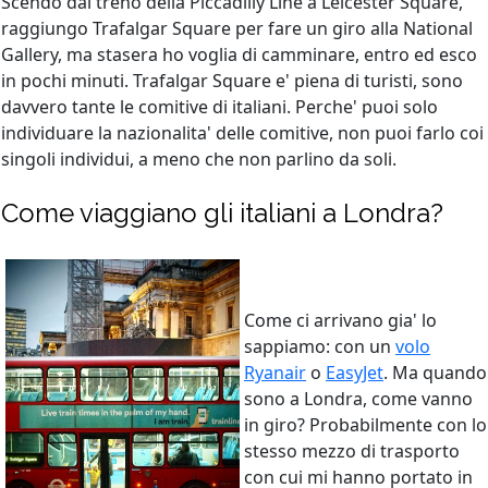
Scendo dal treno della Piccadilly Line a Leicester Square,
raggiungo Trafalgar Square per fare un giro alla National
Gallery, ma stasera ho voglia di camminare, entro ed esco
in pochi minuti. Trafalgar Square e' piena di turisti, sono
davvero tante le comitive di italiani. Perche' puoi solo
individuare la nazionalita' delle comitive, non puoi farlo coi
singoli individui, a meno che non parlino da soli.
Come viaggiano gli italiani a Londra?
Come ci arrivano gia' lo
sappiamo: con un
volo
Ryanair
o
EasyJet
. Ma quando
sono a Londra, come vanno
in giro? Probabilmente con lo
stesso mezzo di trasporto
con cui mi hanno portato in