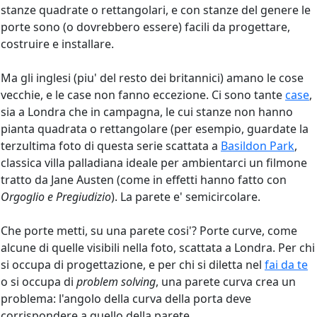
stanze quadrate o rettangolari, e con stanze del genere le
porte sono (o dovrebbero essere) facili da progettare,
costruire e installare.
Ma gli inglesi (piu' del resto dei britannici) amano le cose
vecchie, e le case non fanno eccezione. Ci sono tante
case
,
sia a Londra che in campagna, le cui stanze non hanno
pianta quadrata o rettangolare (per esempio, guardate la
terzultima foto di questa serie scattata a
Basildon Park
,
classica villa palladiana ideale per ambientarci un filmone
tratto da Jane Austen (come in effetti hanno fatto con
Orgoglio e Pregiudizio
). La parete e' semicircolare.
Che porte metti, su una parete cosi'? Porte curve, come
alcune di quelle visibili nella foto, scattata a Londra. Per chi
si occupa di progettazione, e per chi si diletta nel
fai da te
o si occupa di
problem solving
, una parete curva crea un
problema: l'angolo della curva della porta deve
corrispondere a quello della parete.