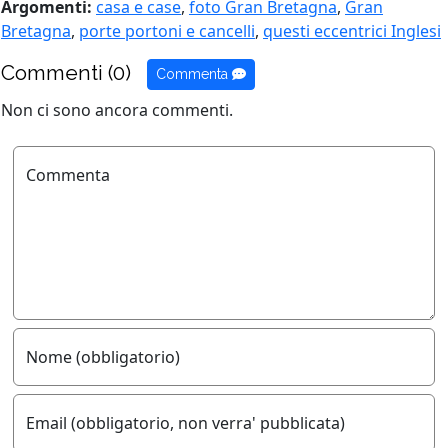
Argomenti:
casa e case
,
foto Gran Bretagna
,
Gran
Bretagna
,
porte portoni e cancelli
,
questi eccentrici Inglesi
Commenti (0)
Commenta
Non ci sono ancora commenti.
Commenta
Nome (obbligatorio)
Email (obbligatorio, non verra' pubblicata)