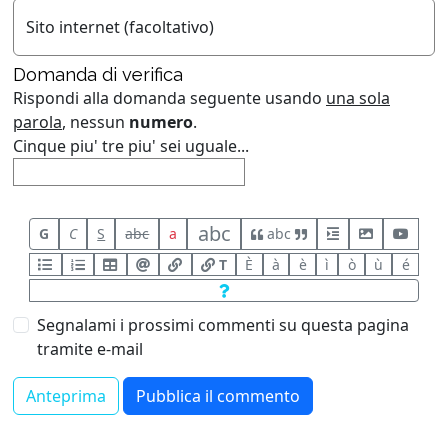
Sito internet (facoltativo)
Domanda di verifica
Rispondi alla domanda seguente usando
una sola
parola
, nessun
numero
.
Cinque piu' tre piu' sei uguale...
abc
G
C
S
abc
a
abc
T
È
à
è
ì
ò
ù
é
Segnalami i prossimi commenti su questa pagina
tramite e-mail