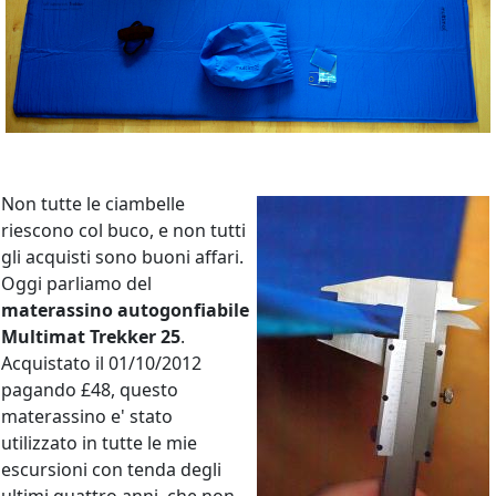
Non tutte le ciambelle
riescono col buco, e non tutti
gli acquisti sono buoni affari.
Oggi parliamo del
materassino autogonfiabile
Multimat Trekker 25
.
Acquistato il 01/10/2012
pagando £48, questo
materassino e' stato
utilizzato in tutte le mie
escursioni con tenda degli
ultimi quattro anni, che non