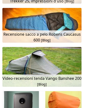
Trekker 25, impressioni d'uso
[Blog]
Recensione sacco a pelo Robens Caucasus
600
[Blog]
Video-recensioni tenda Vango Banshee 200
[Blog]