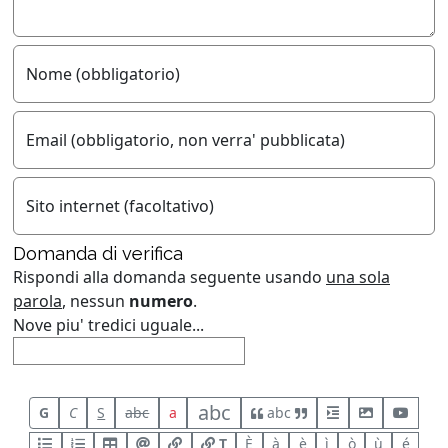
Nome (obbligatorio)
Email (obbligatorio, non verra' pubblicata)
Sito internet (facoltativo)
Domanda di verifica
Rispondi alla domanda seguente usando
una sola
parola
, nessun
numero
.
Nove piu' tredici uguale...
abc
G
C
S
abc
a
abc
T
È
à
è
ì
ò
ù
é