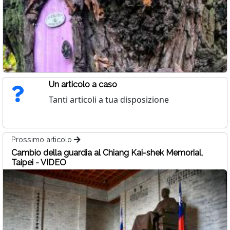
Un articolo a caso
Tanti articoli a tua disposizione
Prossimo articolo
Cambio della guardia al Chiang Kai-shek Memorial,
Taipei - VIDEO