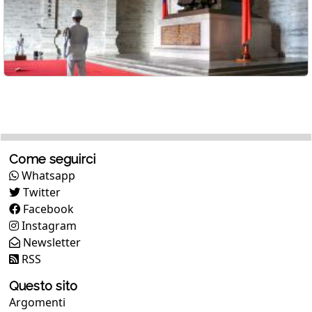
Come seguirci
Whatsapp
Twitter
Facebook
Instagram
Newsletter
RSS
Questo sito
Argomenti