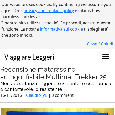
Our website uses cookies. By continuing we assume you
agree. Our
privacy and cookies policy
explains how
harmless cookies are.
Il nostro sito utilizza i 'cookie'. Se procedi, accetti questa
funzione. La nostra
informativa sui cookie
ti spieghera'
che sono innocui.
Close / Chiudi
Viaggiare Leggeri
Recensione materassino
autogonfiabile Multimat Trekker 25
Non abbastanza leggero, o isolante, o economico,
o confortevole, o resistente
16/11/2016 |
Claudio_VL
|
0
commenti