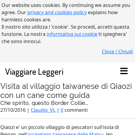
Our website uses cookies. By continuing we assume you
agree. Our
privacy and cookies policy
explains how
harmless cookies are.
Il nostro sito utilizza i 'cookie'. Se procedi, accetti questa
funzione. La nostra
informativa sui cookie
ti spieghera'
che sono innocui.
Close / Chiudi
Viaggiare Leggeri
Visita al villaggio taiwanese di Qiaozi
con un cane come guida
Che spirito, questo Border Collie...
27/10/2016 |
Claudio_VL
|
0
commenti
Qiaozi e' un piccolo villaggio di pescatori sull'isola di
Beigan, nell'
arcipelago taiwanese delle Matsu
. Ho