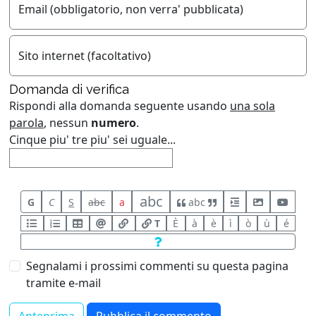
Email (obbligatorio, non verra' pubblicata)
Sito internet (facoltativo)
Domanda di verifica
Rispondi alla domanda seguente usando
una sola
parola
, nessun
numero
.
Cinque piu' tre piu' sei uguale...
abc
G
C
S
abc
a
abc
T
È
à
è
ì
ò
ù
é
Segnalami i prossimi commenti su questa pagina
tramite e-mail