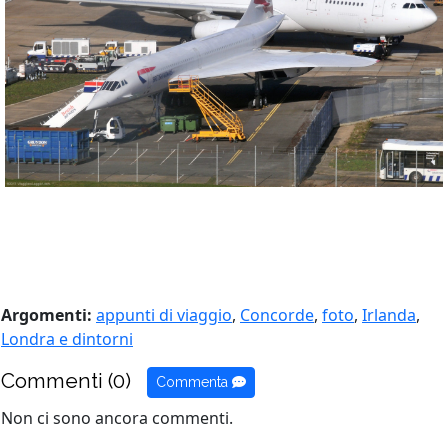
Argomenti:
appunti di viaggio
,
Concorde
,
foto
,
Irlanda
,
Londra e dintorni
Commenti (0)
Commenta
Non ci sono ancora commenti.