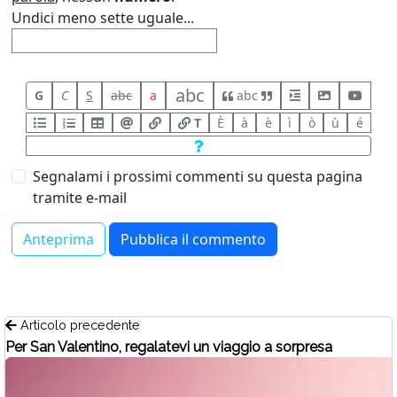
Undici meno sette uguale...
abc
G
C
S
abc
a
abc
T
È
à
è
ì
ò
ù
é
Segnalami i prossimi commenti su questa pagina
tramite e-mail
Articolo precedente
Per San Valentino, regalatevi un viaggio a sorpresa