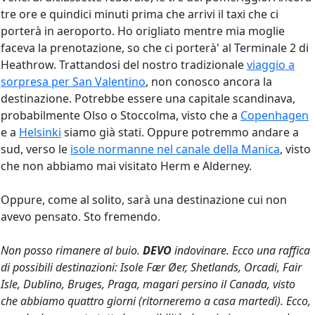
tre ore e quindici minuti prima che arrivi il taxi che ci
porterà in aeroporto. Ho origliato mentre mia moglie
faceva la prenotazione, so che ci porterà' al Terminale 2 di
Heathrow. Trattandosi del nostro tradizionale
viaggio a
sorpresa per San Valentino
, non conosco ancora la
destinazione. Potrebbe essere una capitale scandinava,
probabilmente Olso o Stoccolma, visto che a
Copenhagen
e a
Helsinki
siamo già stati. Oppure potremmo andare a
sud, verso le
isole normanne nel canale della Manica
, visto
che non abbiamo mai visitato Herm e Alderney.
Oppure, come al solito, sarà una destinazione cui non
avevo pensato. Sto fremendo.
Non posso rimanere al buio.
DEVO
indovinare. Ecco una raffica
di possibili destinazioni: Isole Fær Øer, Shetlands, Orcadi, Fair
Isle, Dublino, Bruges, Praga, magari persino il Canada, visto
che abbiamo quattro giorni (ritorneremo a casa martedì). Ecco,