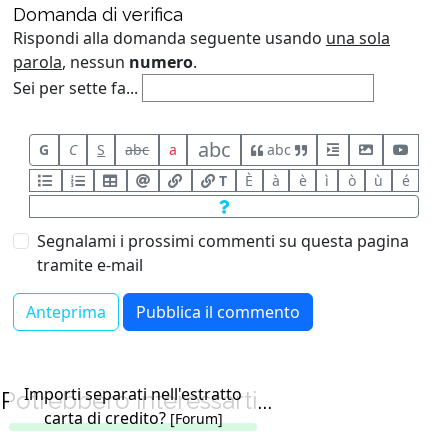
Domanda di verifica
Rispondi alla domanda seguente usando
una sola
parola
, nessun
numero
.
Sei per sette fa...
abc
G
C
S
abc
a
abc
T
È
à
è
ì
ò
ù
é
Segnalami i prossimi commenti su questa pagina
tramite e-mail
Importi separati nell'estratto
Potrebbero interessarti...
carta di credito?
[Forum]