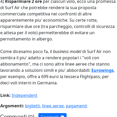
4)
Risparmiare 2 ore
per ciascun volo, ecco una promessa
di Surf Air che potrebbe rendere la sua proposta
commerciale competitiva nei confronti di altre
apparentemente piu' economiche. Su certe rotte,
risparmiare due ore (tra parcheggio, controlli di sicurezza
e attesa per il volo) permetterebbe di evitare un
pernottamento in albergo.
Come dicevamo poco fa, il
business model
di Surf Air non
sembra il piu' adatto a rendere popolari i "voli con
abbonamento", ma ci sono altre linee aeree che stanno
lavorando a soluzioni simili e piu' abbordabili:
Eurowings
,
per esempio, offre a 699 euro la tessera Flightpass, per
dieci voli interni in Germania.
Link:
Independent
Argomenti:
biglietti
,
linee aeree
,
pagamenti
Commenti (0)
Commenta