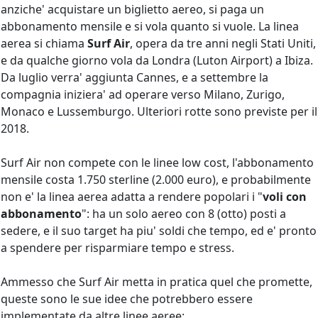
anziche' acquistare un biglietto aereo, si paga un
abbonamento mensile e si vola quanto si vuole. La linea
aerea si chiama
Surf Air
, opera da tre anni negli Stati Uniti,
e da qualche giorno vola da Londra (Luton Airport) a Ibiza.
Da luglio verra' aggiunta Cannes, e a settembre la
compagnia iniziera' ad operare verso Milano, Zurigo,
Monaco e Lussemburgo. Ulteriori rotte sono previste per il
2018.
Surf Air non compete con le linee low cost, l'abbonamento
mensile costa 1.750 sterline (2.000 euro), e probabilmente
non e' la linea aerea adatta a rendere popolari i "
voli con
abbonamento
": ha un solo aereo con 8 (otto) posti a
sedere, e il suo target ha piu' soldi che tempo, ed e' pronto
a spendere per risparmiare tempo e stress.
Ammesso che Surf Air metta in pratica quel che promette,
queste sono le sue idee che potrebbero essere
implementate da altre linee aeree: