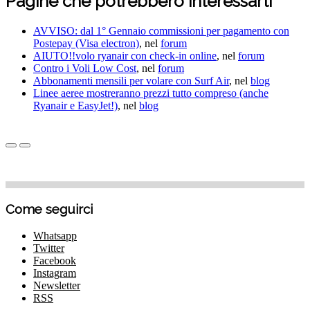
Pagine che potrebbero interessarti
AVVISO: dal 1° Gennaio commissioni per pagamento con
Postepay (Visa electron)
, nel
forum
AIUTO!!volo ryanair con check-in online
, nel
forum
Contro i Voli Low Cost
, nel
forum
Abbonamenti mensili per volare con Surf Air
, nel
blog
Linee aeree mostreranno prezzi tutto compreso (anche
Ryanair e EasyJet!)
, nel
blog
Come seguirci
Whatsapp
Twitter
Facebook
Instagram
Newsletter
RSS