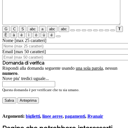
G
C
S
abc
a
abc
abc
T
È
à
è
ì
ò
ù
é
Nome
[max 25 caratteri]
Email
[max 50 caratteri]
Domanda di verifica
Rispondi alla domanda seguente usando
una sola parola
, nessun
numero
.
Nove piu' tredici uguale...
Questa domanda è per verificare che tu sia umano.
Anteprima
Argomenti:
biglietti
,
linee aeree
,
pagamenti
,
Ryanair