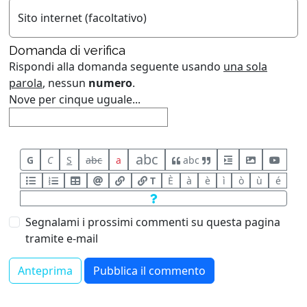
Sito internet (facoltativo)
Domanda di verifica
Rispondi alla domanda seguente usando
una sola
parola
, nessun
numero
.
Nove per cinque uguale...
abc
G
C
S
abc
a
abc
T
È
à
è
ì
ò
ù
é
Segnalami i prossimi commenti su questa pagina
tramite e-mail