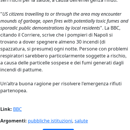
seri rischi per la salute, a causa dell'emergenza rifiuti.
"
US citizens travelling to or through the area may encounter
mounds of garbage, open fires with potentially toxic fumes and
sporadic public demonstrations by local residents
". La BBC,
citando il Corriere, scrive che i pompieri di Napoli si
trovano a dover spegnere almeno 30 incendi (di
spazzatura, si presume) ogni notte. Persone con problemi
respiratori sarebbero particolarmente soggette a rischio,
a causa delle particelle sospese e dei fumi generati dagli
incendi di pattume.
Un'altra buona ragione per risolvere l'emergenza rifiuti
partenopea.
Link:
BBC
Argomenti:
pubbliche istituzioni
,
salute