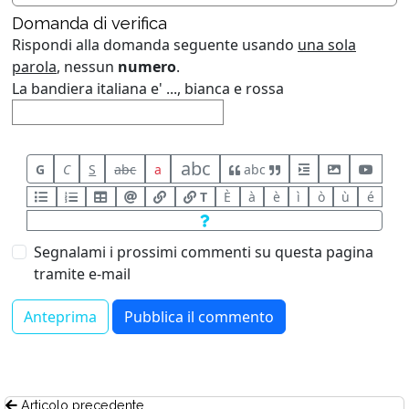
Domanda di verifica
Rispondi alla domanda seguente usando
una sola
parola
, nessun
numero
.
La bandiera italiana e' ..., bianca e rossa
abc
G
C
S
abc
a
abc
T
È
à
è
ì
ò
ù
é
Segnalami i prossimi commenti su questa pagina
tramite e-mail
Articolo precedente