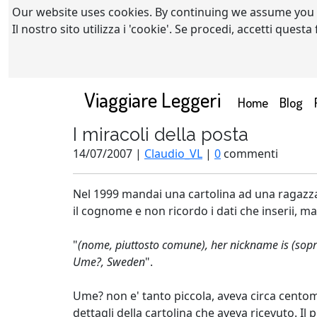
Our website uses cookies. By continuing we assume you
Il nostro sito utilizza i 'cookie'. Se procedi, accetti quest
Viaggiare Leggeri
(current)
Home
Blog
I miracoli della posta
14/07/2007 |
Claudio_VL
|
0
commenti
Nel 1999 mandai una cartolina ad una ragazza
il cognome e non ricordo i dati che inserii, ma
"
(nome, piuttosto comune), her nickname is (sop
Ume?, Sweden
".
Ume? non e' tanto piccola, aveva circa centomi
dettagli della cartolina che aveva ricevuto. Il 