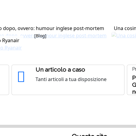
o dopo, ovvero: humour inglese post-mortem
Una cosin
[Blog]
o Ryanair
Un articolo a caso
P
P
Tanti articoli a tua disposizione
G
n