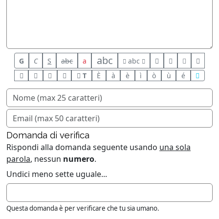
abc
G
C
S
abc
a
abc
T
È
à
è
ì
ò
ù
é
Domanda di verifica
Rispondi alla domanda seguente usando
una sola
parola
, nessun
numero
.
Undici meno sette uguale...
Questa domanda è per verificare che tu sia umano.