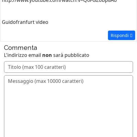
http://www.youtube.com/watch?v=Q6FGZobp8Ao
Guidofranfurt video
Rispondi
Commenta
L'indirizzo email
non
sarà pubblicato