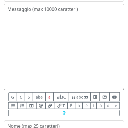
abc
G
C
S
abc
a
abc
T
È
à
è
ì
ò
ù
é