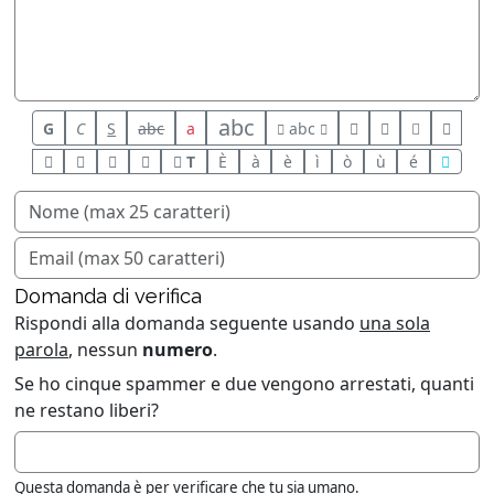
abc
G
C
S
abc
a
abc
T
È
à
è
ì
ò
ù
é
Domanda di verifica
Rispondi alla domanda seguente usando
una sola
parola
, nessun
numero
.
Se ho cinque spammer e due vengono arrestati, quanti
ne restano liberi?
Questa domanda è per verificare che tu sia umano.