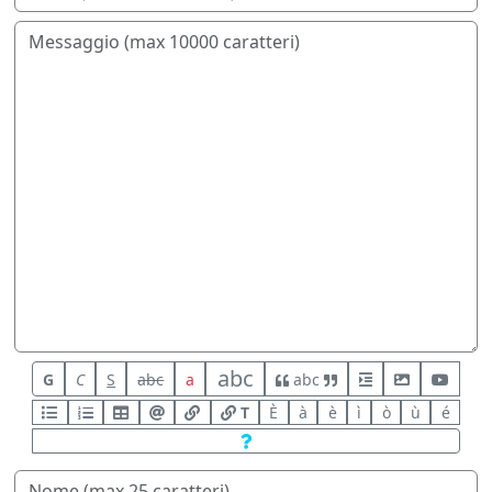
abc
G
C
S
abc
a
abc
T
È
à
è
ì
ò
ù
é