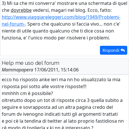
3) Mi sa che mi converra' mostrare una schermata di quel
che
dovrebbe
vedersi, magari nel blog. Ecco, fatto:
http://www.viaggiareleggeri.com/blog/1949/Problemi-
nel-forum-
. Spero che qualcuno si faccia vivo... non c'e'
niente di utile quanto qualcuno che ti dice cosa non
funziona, e' l'unico modo per risolvere i problemi.
Rispondi
Help me uso del forum
Mammapapera
17/06/2011, 15:14:06
ecco ho risposto anke ieri ma nn ho visualizzato la mia
risposta poi sotto alle vostre risposte!!!
mmhhh cm è possibile?
oltretutto dopo un tot di risposte circa 3 quella subito a
seguire e sovrapposta ad un altra pagina credo del
forum dv ivenogno indicati tutti gli argomenti trattati
e poi cè la tendina di twitter al lato proprio fastidiosa nn
cè modo di toglierla x ki nn è interessato ?