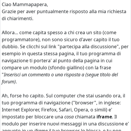
Ciao Mammapapera,
Grazie per aver puntualmente risposto alla mia richiesta
di chiarimenti.
Allora... come capita spesso a chi crea un sito (come
programmatore), non sono sicuro d'aver capito il tuo
dubbio. Se clicchi sul link "partecipa alla discussione", per
esempio in questa stessa pagina, il tuo programma di
navigazione ti portera' al punto della pagina in cui
compare un modulo (sfondo giallino) con la frase
"
Inserisci un commento o una risposta a (segue titolo del
forum)
.
Ah, forse ho capito. Sul computer che stai usando ora, il
tuo programma di navigazione ("browser", in inglese:
Internet Explorer, Firefox, Safari, Opera, o simili) e'
impostato per bloccare una
cosa
chiamata
iframe
. Il
modulo per inserire nuovi messaggi in una discussione e'
appunto in un
iframe
,il tuo browser lo blocca, e tu non