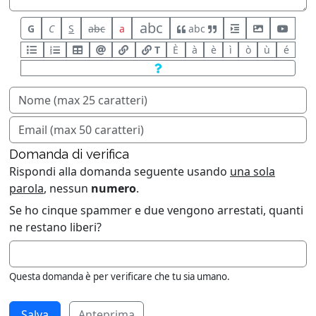
abc
G
C
S
abc
a
abc
T
È
à
è
ì
ò
ù
é
Domanda di verifica
Rispondi alla domanda seguente usando
una sola
parola
, nessun
numero
.
Se ho cinque spammer e due vengono arrestati, quanti
ne restano liberi?
Questa domanda è per verificare che tu sia umano.
Anteprima