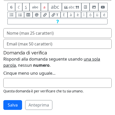
abc
G
C
S
abc
a
abc
T
È
à
è
ì
ò
ù
é
Domanda di verifica
Rispondi alla domanda seguente usando
una sola
parola
, nessun
numero
.
Cinque meno uno uguale...
Questa domanda è per verificare che tu sia umano.
Anteprima