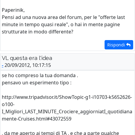
Paperinik,
Pensi ad una nuova area del forum, per le "offerte last
minute in tempo quasi reale", o hai in mente pagine
strutturate in modo differente?
Rispondi
VL questa era l'idea
-
20/09/2012, 10:17:15
se ho compreso la tua domanda .
pensavo un esperimento tipo :
http://www.tripadvisor.it/ShowTopic-g1-i10703-k5652626-
o100-
I_Migliori_LAST_MINUTE_Crociere_aggiorniatI_quotidiana
mente-Cruises.html#43072559
, da me aperto ai tempi di TA , e che a parte qualche