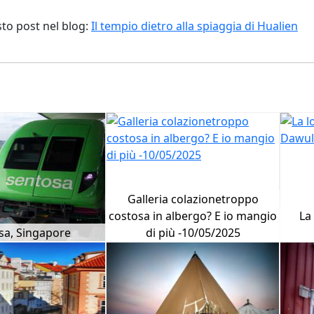
sto post nel blog:
Il tempio dietro alla spiaggia di Hualien
Galleria colazionetroppo
costosa in albergo? E io mangio
La
sa, Singapore
di più -10/05/2025