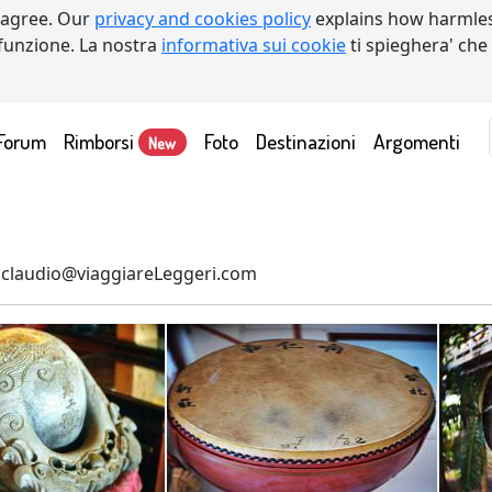
 agree. Our
privacy and cookies policy
explains how harmles
a funzione. La nostra
informativa sui cookie
ti spieghera' che
Forum
Rimborsi
Foto
Destinazioni
Argomenti
New
claudio@viaggiareLeggeri.com