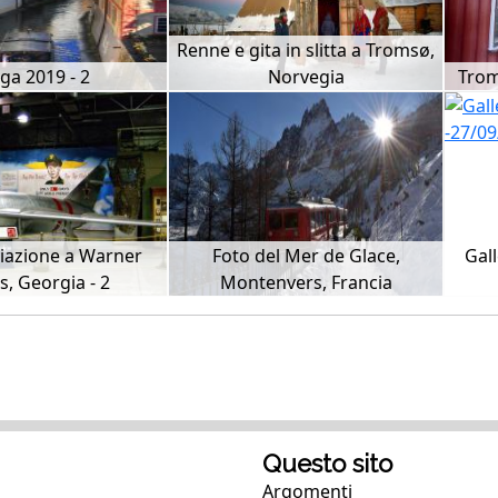
Renne e gita in slitta a Tromsø,
ga 2019 - 2
Norvegia
Trom
iazione a Warner
Foto del Mer de Glace,
Gall
s, Georgia - 2
Montenvers, Francia
Questo sito
Argomenti