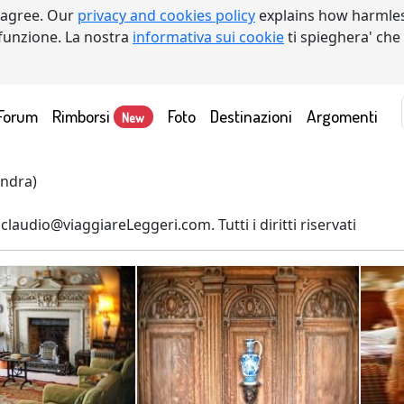
 agree. Our
privacy and cookies policy
explains how harmles
a funzione. La nostra
informativa sui cookie
ti spieghera' che
Forum
Rimborsi
Foto
Destinazioni
Argomenti
New
ondra)
laudio@viaggiareLeggeri.com. Tutti i diritti riservati