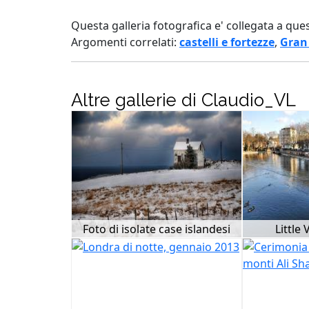
Questa galleria fotografica e' collegata a que
Argomenti correlati:
castelli e fortezze
,
Gran
Altre gallerie di Claudio_VL
Foto di isolate case islandesi
Little