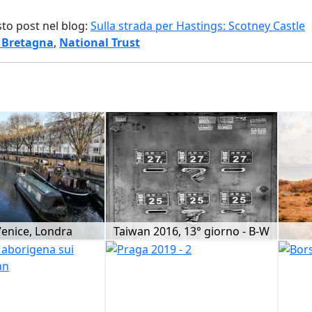
sto post nel blog:
Sulla strada per Hastings: Scotney Castle
 Bretagna
,
National Trust
 Venice, Londra
Taiwan 2016, 13° giorno - B-W