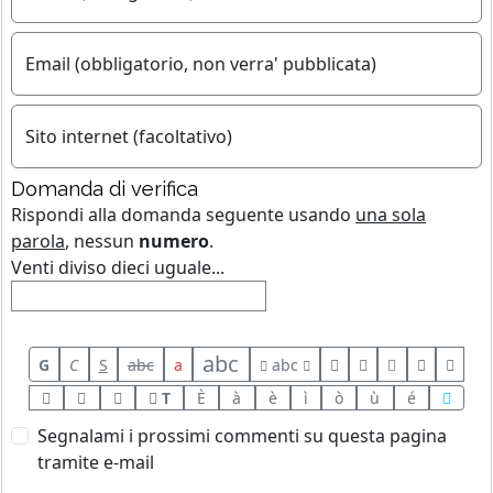
Email (obbligatorio, non verra' pubblicata)
Sito internet (facoltativo)
Domanda di verifica
Rispondi alla domanda seguente usando
una sola
parola
, nessun
numero
.
Venti diviso dieci uguale...
abc
G
C
S
abc
a
abc
T
È
à
è
ì
ò
ù
é
Segnalami i prossimi commenti su questa pagina
tramite e-mail