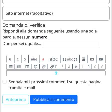
Sito internet (facoltativo)
Domanda di verifica
Rispondi alla domanda seguente usando
una sola
parola
, nessun
numero
.
Due per sei uguale...
abc
G
C
S
abc
a
abc
T
È
à
è
ì
ò
ù
é
Segnalami i prossimi commenti su questa pagina
tramite e-mail