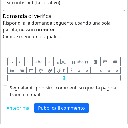
Sito internet (facoltativo)
Domanda di verifica
Rispondi alla domanda seguente usando
una sola
parola
, nessun
numero
.
Cinque meno uno uguale...
abc
G
C
S
abc
a
abc
T
È
à
è
ì
ò
ù
é
Segnalami i prossimi commenti su questa pagina
tramite e-mail