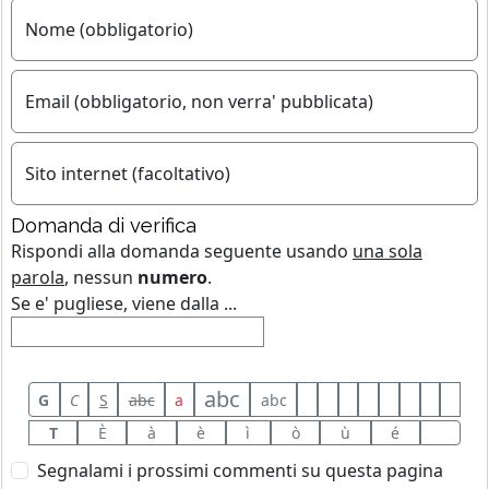
Nome (obbligatorio)
Email (obbligatorio, non verra' pubblicata)
Sito internet (facoltativo)
Domanda di verifica
Rispondi alla domanda seguente usando
una sola
parola
, nessun
numero
.
Se e' pugliese, viene dalla ...
abc
G
C
S
abc
a
abc
T
È
à
è
ì
ò
ù
é
Segnalami i prossimi commenti su questa pagina