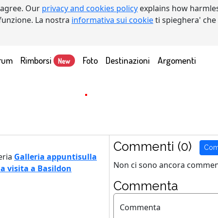
 agree. Our
privacy and cookies policy
explains how harmles
a funzione. La nostra
informativa sui cookie
ti spieghera' che
rum
Rimborsi
Foto
Destinazioni
Argomenti
New
Commenti (0)
Com
eria
Galleria appuntisulla
Non ci sono ancora comment
a visita a Basildon
Commenta
Commenta