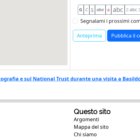
abc
G
C
S
abc
a
abc
Segnalami i prossimi com
tografia e sul National Trust durante una visita a Basild
Questo sito
Argomenti
Mappa del sito
Chi siamo