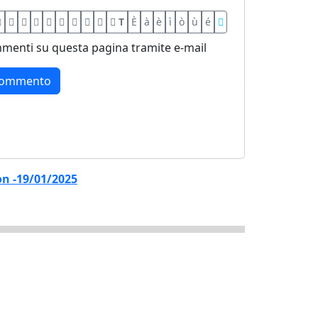
T
È
à
è
ì
ò
ù
é
menti su questa pagina tramite e-mail
on -19/01/2025