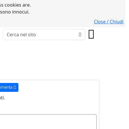
s cookies are.
 sono innocui.
Close / Chiudi
menta
i.