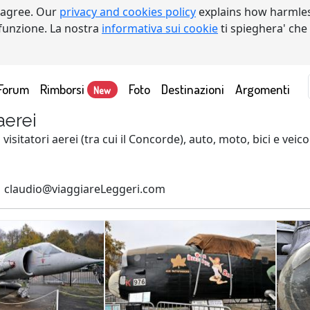
 agree. Our
privacy and cookies policy
explains how harmles
a funzione. La nostra
informativa sui cookie
ti spieghera' che
Forum
Rimborsi
Foto
Destinazioni
Argomenti
New
aerei
itatori aerei (tra cui il Concorde), auto, moto, bici e veicoli
1 claudio@viaggiareLeggeri.com