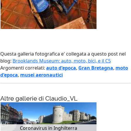
Questa galleria fotografica e' collegata a questo post nel
blog:
Brooklands Museum: auto, moto, bici, e il C5
Argomenti correlati:
auto d'epoca
,
Gran Bretagna
,
moto
d'epoca
,
musei aeronautici
Altre gallerie di Claudio_VL
Coronavirus in Inghilterra