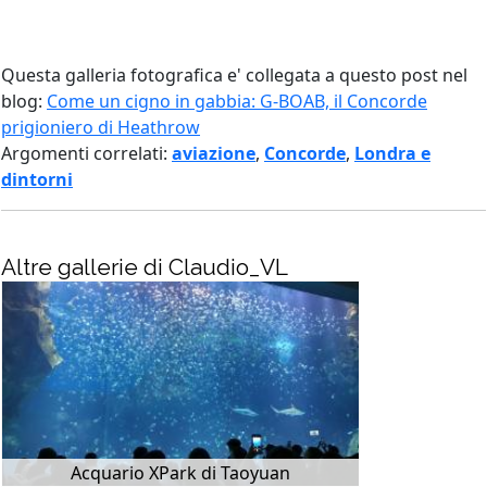
Questa galleria fotografica e' collegata a questo post nel
blog:
Come un cigno in gabbia: G-BOAB, il Concorde
prigioniero di Heathrow
Argomenti correlati:
aviazione
,
Concorde
,
Londra e
dintorni
Altre gallerie di Claudio_VL
Acquario XPark di Taoyuan