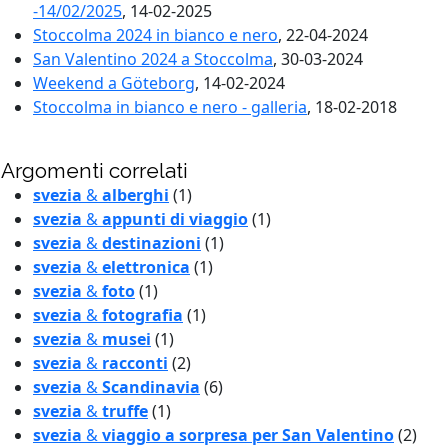
-14/02/2025
, 14-02-2025
Stoccolma 2024 in bianco e nero
, 22-04-2024
San Valentino 2024 a Stoccolma
, 30-03-2024
Weekend a Göteborg
, 14-02-2024
Stoccolma in bianco e nero - galleria
, 18-02-2018
Argomenti correlati
svezia
&
alberghi
(1)
svezia
&
appunti di viaggio
(1)
svezia
&
destinazioni
(1)
svezia
&
elettronica
(1)
svezia
&
foto
(1)
svezia
&
fotografia
(1)
svezia
&
musei
(1)
svezia
&
racconti
(2)
svezia
&
Scandinavia
(6)
svezia
&
truffe
(1)
svezia
&
viaggio a sorpresa per San Valentino
(2)