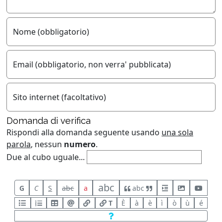
Nome (obbligatorio)
Email (obbligatorio, non verra' pubblicata)
Sito internet (facoltativo)
Domanda di verifica
Rispondi alla domanda seguente usando
una sola
parola
, nessun
numero
.
Due al cubo uguale...
abc
G
C
S
abc
a
abc
T
È
à
è
ì
ò
ù
é