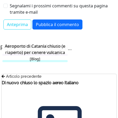
Segnalami i prossimi commenti su questa pagina
tramite e-mail
Aeroporto di Catania chiuso (e
Niente voli sul nord Italia fino
Potrebbero interessarti...
riaperto) per cenere vulcanica
alle otto di lunedi'
[Blog]
[Blog]
Articolo precedente
Di nuovo chiuso lo spazio aereo italiano