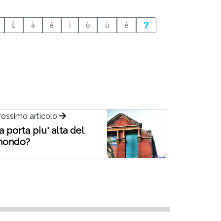
È
à
è
ì
ò
ù
é
rossimo articolo
a porta piu' alta del
ondo?