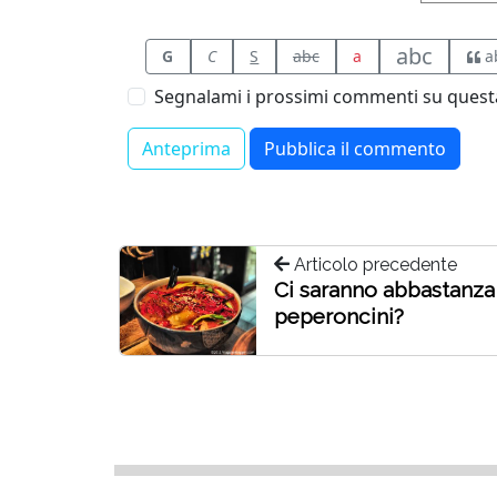
abc
G
C
S
abc
a
a
Segnalami i prossimi commenti su questa
Articolo precedente
Ci saranno abbastanza
peperoncini?