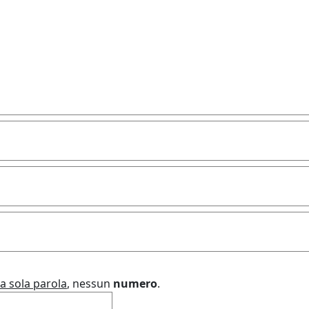
a sola parola
, nessun
numero
.