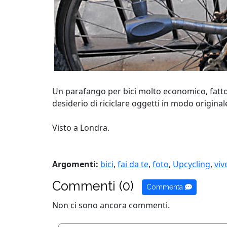
Un parafango per bici molto economico, fatto c
desiderio di riciclare oggetti in modo origin
Visto a Londra.
Argomenti:
bici
,
fai da te
,
foto
,
Upcycling
,
viv
Commenti (0)
Commenta
Non ci sono ancora commenti.