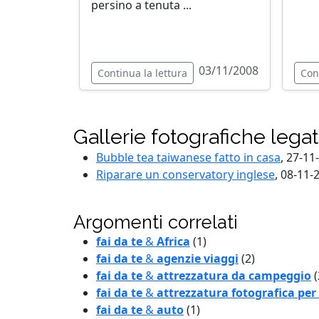
persino a tenuta ...
03/11/2008
Continua la lettura
Con
Gallerie fotografiche lega
Bubble tea taiwanese fatto in casa
, 27-11
Riparare un conservatory inglese
, 08-11-
Argomenti correlati
fai da te
&
Africa
(1)
fai da te
&
agenzie viaggi
(2)
fai da te
&
attrezzatura da campeggio
(
fai da te
&
attrezzatura fotografica per
fai da te
&
auto
(1)