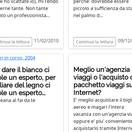
le ho scattate io), mi rendo
perche' dovrebbe essere
verne tante. Non tante
piccolo a sufficienza da st
to un professionista...
nel palmo d...
11/02/2010
09/12
tinua la lettura
Continua la lettura
Meglio un'agenzia
 dare il bianco ci
viaggi o l'acquisto 
le un esperto, per
pacchetto viaggi s
liare del legno ci
Internet?
le un esperto...
E' meglio acquistare il bigl
eana al fai da te
aereo e magari l'intera
vacanza con un'agenzia vi
oppure e' piu' convenient
acquistarlo tramite Intern