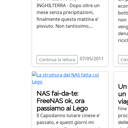
INGHILTERRA - Dopo oltre un
econ
mese senza precipitazioni,
botti
finalmente questa mattina e'
non 
piovuto. Non tantissimo,...
veng
dena
ricic
07/05/2011
Continua la lettura
Con
Un 
NAS fai-da-te:
un 
FreeNAS ok, ora
via
passiamo ai Lego
Fine
Il Capodanno lunare cinese e'
proc
passato, e questi giorni mi
dell