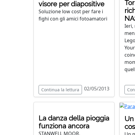
Tor
visore per diapositive
ric
Soluzione low cost per fare i
NA
fighi con gli amici fotoamatori
Ieri,
menz
Lego 
Your
coin
mome
quel
02/05/2013
Continua la lettura
Con
La danza della pioggia
Un 
funziona ancora
cos
STANWELL MOOR,
Un p