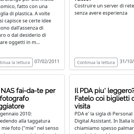
Costruire un server di ret
omico, fatto con una
senza avere esperienza
glia di plastica. A volte
si capisce se certe idee
ono dall'assenza di
ro o dal desiderio di
lare oggetti in m...
07/02/2011
31/10
tinua la lettura
Continua la lettura
NAS fai-da-te per
Il PDA piu' leggero
fotografo
Fatelo coi biglietti 
ggiatore
visita
 gennaio 2010:
PDA e' la sigla di Personal
edendo alla taggatura
Digital Assistant. In Italia l
e mie foto ("mie" nel senso
chiamiamo spesso palma