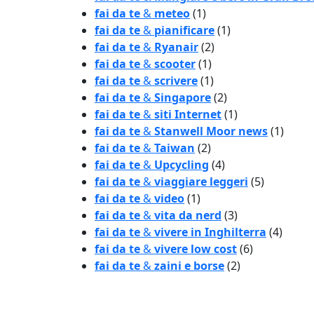
fai da te
&
meteo
(1)
fai da te
&
pianificare
(1)
fai da te
&
Ryanair
(2)
fai da te
&
scooter
(1)
fai da te
&
scrivere
(1)
fai da te
&
Singapore
(2)
fai da te
&
siti Internet
(1)
fai da te
&
Stanwell Moor news
(1)
fai da te
&
Taiwan
(2)
fai da te
&
Upcycling
(4)
fai da te
&
viaggiare leggeri
(5)
fai da te
&
video
(1)
fai da te
&
vita da nerd
(3)
fai da te
&
vivere in Inghilterra
(4)
fai da te
&
vivere low cost
(6)
fai da te
&
zaini e borse
(2)