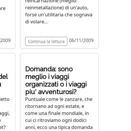
reincarnazione (meglio:
reinmetallazione) di un'auto,
are
forse un'utilitaria che sognava
di volare...
/2009
06/11/2009
Continua la lettura
Domanda: sono
del
meglio i viaggi
u
organizzati o i viaggi
piu' avventurosi?
ietto
Puntuale come le zanzare, che
ritornano ad ogni estate, e
aggi,
come una finale mondiale, in
e
cui ci ritroviamo ogni dodici
et?
anni, ecco una tipica domanda