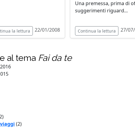
Una premessa, prima di of
suggerimenti riguard...
22/01/2008
27/07
tinua la lettura
Continua la lettura
te al tema
Fai da te
-2016
2015
2)
 viaggi
(2)