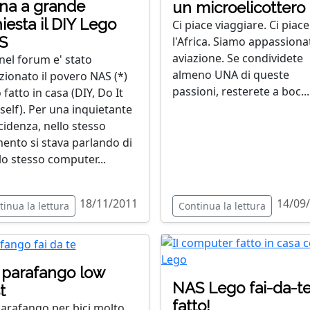
na a grande
un microelicottero
hiesta il DIY Lego
Ci piace viaggiare. Ci piace
S
l'Africa. Siamo appassionat
aviazione. Se condividete
 nel forum e' stato
almeno UNA di queste
ionato il povero NAS (*)
passioni, resterete a boc...
fatto in casa (DIY, Do It
self). Per una inquietante
cidenza, nello stesso
nto si stava parlando di
lo stesso computer...
18/11/2011
14/09
tinua la lettura
Continua la lettura
parafango low
NAS Lego fai-da-te
t
fatto!
arafango per bici molto