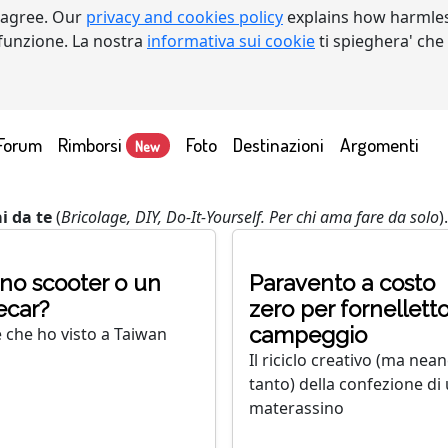
 agree. Our
privacy and cookies policy
explains how harmles
a funzione. La nostra
informativa sui cookie
ti spieghera' che
Forum
Rimborsi
Foto
Destinazioni
Argomenti
New
ai da te
(
Bricolage, DIY, Do-It-Yourself. Per chi ama fare da solo
).
no scooter o un
Paravento a costo
ecar?
zero per fornellett
campeggio
 che ho visto a Taiwan
Il riciclo creativo (ma nea
tanto) della confezione di
materassino