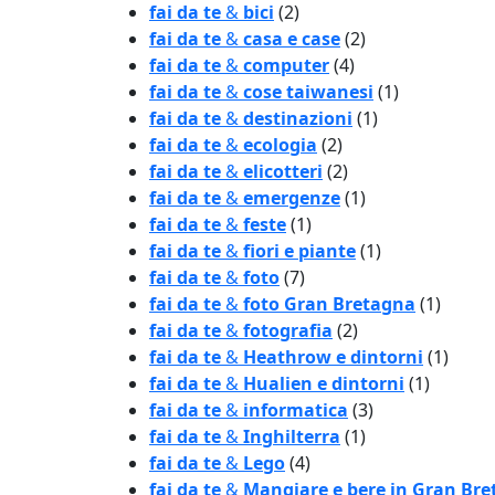
fai da te
&
bici
(2)
fai da te
&
casa e case
(2)
fai da te
&
computer
(4)
fai da te
&
cose taiwanesi
(1)
fai da te
&
destinazioni
(1)
fai da te
&
ecologia
(2)
fai da te
&
elicotteri
(2)
fai da te
&
emergenze
(1)
fai da te
&
feste
(1)
fai da te
&
fiori e piante
(1)
fai da te
&
foto
(7)
fai da te
&
foto Gran Bretagna
(1)
fai da te
&
fotografia
(2)
fai da te
&
Heathrow e dintorni
(1)
fai da te
&
Hualien e dintorni
(1)
fai da te
&
informatica
(3)
fai da te
&
Inghilterra
(1)
fai da te
&
Lego
(4)
fai da te
&
Mangiare e bere in Gran Br