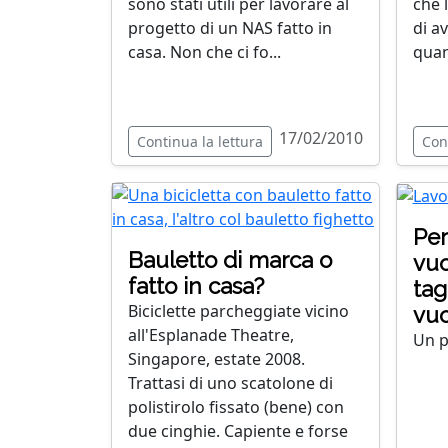
sono stati utili per lavorare al
che 
progetto di un NAS fatto in
di a
casa. Non che ci fo...
quan
17/02/2010
Continua la lettura
Con
Per
Bauletto di marca o
vuo
fatto in casa?
tag
Biciclette parcheggiate vicino
vuo
all'Esplanade Theatre,
Un p
Singapore, estate 2008.
Trattasi di uno scatolone di
polistirolo fissato (bene) con
due cinghie. Capiente e forse