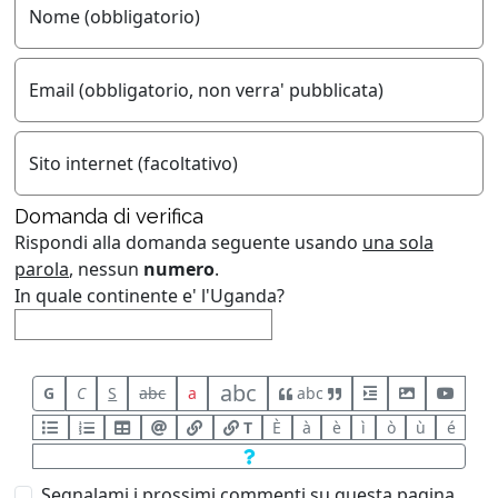
Nome (obbligatorio)
Email (obbligatorio, non verra' pubblicata)
Sito internet (facoltativo)
Domanda di verifica
Rispondi alla domanda seguente usando
una sola
parola
, nessun
numero
.
In quale continente e' l'Uganda?
abc
G
C
S
abc
a
abc
T
È
à
è
ì
ò
ù
é
Segnalami i prossimi commenti su questa pagina