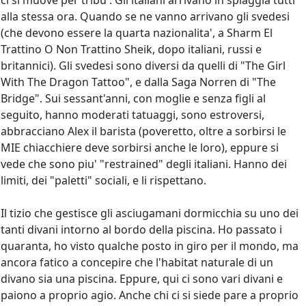
ci si muove per tribu'. Gli italiani arrivano in spiaggia tutti
alla stessa ora. Quando se ne vanno arrivano gli svedesi
(che devono essere la quarta nazionalita', a Sharm El
Trattino O Non Trattino Sheik, dopo italiani, russi e
britannici). Gli svedesi sono diversi da quelli di "The Girl
With The Dragon Tattoo", e dalla Saga Norren di "The
Bridge". Sui sessant'anni, con moglie e senza figli al
seguito, hanno moderati tatuaggi, sono estroversi,
abbracciano Alex il barista (poveretto, oltre a sorbirsi le
MIE chiacchiere deve sorbirsi anche le loro), eppure si
vede che sono piu' "restrained" degli italiani. Hanno dei
limiti, dei "paletti" sociali, e li rispettano.
Il tizio che gestisce gli asciugamani dormicchia su uno dei
tanti divani intorno al bordo della piscina. Ho passato i
quaranta, ho visto qualche posto in giro per il mondo, ma
ancora fatico a concepire che l'habitat naturale di un
divano sia una piscina. Eppure, qui ci sono vari divani e
paiono a proprio agio. Anche chi ci si siede pare a proprio