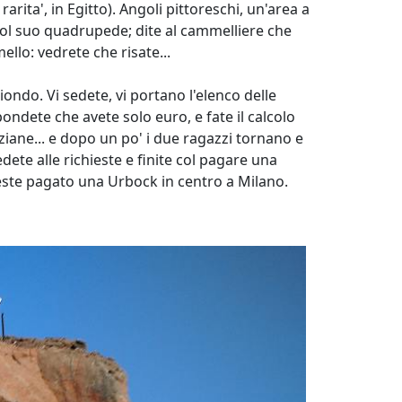
rita', in Egitto). Angoli pittoreschi, un'area a
col suo quadrupede; dite al cammelliere che
llo: vedrete che risate...
iondo. Vi sedete, vi portano l'elenco delle
spondete che avete solo euro, e fate il calcolo
iziane... e dopo un po' i due ragazzi tornano e
dete alle richieste e finite col pagare una
reste pagato una Urbock in centro a Milano.