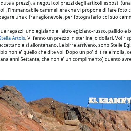
e a prezzi), a negozi coi prezzi degli articoli esposti (una ra
oli, l'immancabile cammelliere che vi propone di fare foto 
pagare una cifra ragionevole, per fotografarlo col suo camme
e ragazzi, uno egiziano e l'altro egiziano-russo, pallido e b
Stella Artois
. Vi fanno un prezzo in sterline, o dollari. Voi ri
 accettano e si allontanano. Le birre arrivano, sono Stelle Eg
bio non e' quello che dite voi. Dopo un po' di tira e molla, ce
taliana anni Settanta, che non e' un complimento) quanto av