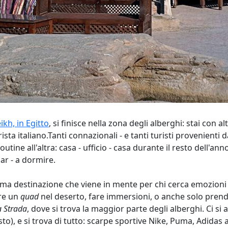
kh, in Egitto
, si finisce nella zona degli alberghi: stai con al
urista italiano.Tanti connazionali - e tanti turisti provenien
ine all'altra: casa - ufficio - casa durante il resto dell'anno
bar - a dormire.
prima destinazione che viene in mente per chi cerca emozioni
are un
quad
nel deserto, fare immersioni, o anche solo prender
a Strada
, dove si trova la maggior parte degli alberghi. Ci si
o), e si trova di tutto: scarpe sportive Nike, Puma, Adidas a