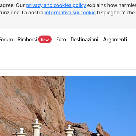
 agree. Our
privacy and cookies policy
explains how harmles
a funzione. La nostra
informativa sui cookie
ti spieghera' che
Forum
Rimborsi
Foto
Destinazioni
Argomenti
New