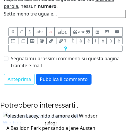
parola
, nessun
numero
.
Sette meno tre uguale...
abc
G
C
S
abc
a
abc
T
È
à
è
ì
ò
ù
é
Segnalami i prossimi commenti su questa pagina
tramite e-mail
Potrebbero interessarti...
Polesden Lacey, nido d'amore dei Windsor
[Blog]
A Basildon Park pensando a Jane Austen