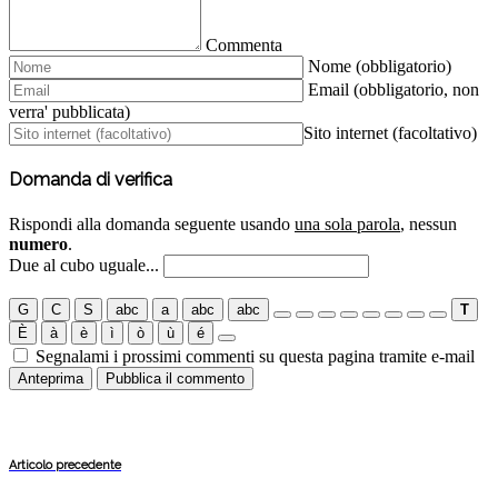
Commenta
Nome (obbligatorio)
Email (obbligatorio, non
verra' pubblicata)
Sito internet (facoltativo)
Domanda di verifica
Rispondi alla domanda seguente usando
una sola parola
, nessun
numero
.
Due al cubo uguale...
G
C
S
abc
a
abc
abc
T
È
à
è
ì
ò
ù
é
Segnalami i prossimi commenti su questa pagina tramite e-mail
Articolo precedente