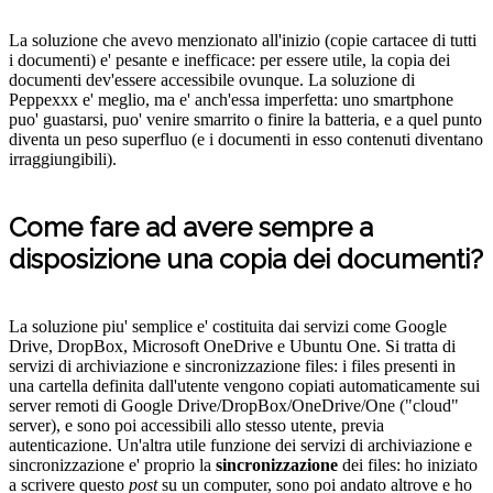
La soluzione che avevo menzionato all'inizio (copie cartacee di tutti
i documenti) e' pesante e inefficace: per essere utile, la copia dei
documenti dev'essere accessibile ovunque. La soluzione di
Peppexxx e' meglio, ma e' anch'essa imperfetta: uno smartphone
puo' guastarsi, puo' venire smarrito o finire la batteria, e a quel punto
diventa un peso superfluo (e i documenti in esso contenuti diventano
irraggiungibili).
Come fare ad avere sempre a
disposizione una copia dei documenti?
La soluzione piu' semplice e' costituita dai servizi come Google
Drive, DropBox, Microsoft OneDrive e Ubuntu One. Si tratta di
servizi di archiviazione e sincronizzazione files: i files presenti in
una cartella definita dall'utente vengono copiati automaticamente sui
server remoti di Google Drive/DropBox/OneDrive/One ("cloud"
server), e sono poi accessibili allo stesso utente, previa
autenticazione. Un'altra utile funzione dei servizi di archiviazione e
sincronizzazione e' proprio la
sincronizzazione
dei files: ho iniziato
a scrivere questo
post
su un computer, sono poi andato altrove e ho