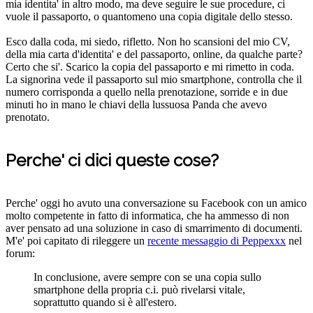
mia identita' in altro modo, ma deve seguire le sue procedure, ci
vuole il passaporto, o quantomeno una copia digitale dello stesso.
Esco dalla coda, mi siedo, rifletto. Non ho scansioni del mio CV,
della mia carta d'identita' e del passaporto, online, da qualche parte?
Certo che si'. Scarico la copia del passaporto e mi rimetto in coda.
La signorina vede il passaporto sul mio smartphone, controlla che il
numero corrisponda a quello nella prenotazione, sorride e in due
minuti ho in mano le chiavi della lussuosa Panda che avevo
prenotato.
Perche' ci dici queste cose?
Perche' oggi ho avuto una conversazione su Facebook con un amico
molto competente in fatto di informatica, che ha ammesso di non
aver pensato ad una soluzione in caso di smarrimento di documenti.
M'e' poi capitato di rileggere un
recente messaggio di Peppexxx
nel
forum:
In conclusione, avere sempre con se una copia sullo
smartphone della propria c.i. può rivelarsi vitale,
soprattutto quando si è all'estero.