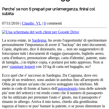
Perche' se non ti prepari per un'emergenza, finirai col
subirla
07/11/2016 |
Claudio_VL
|
0
commenti
La scorsa estate, in
Sardegna
, ho avuto l'opportunita' di sperimentare
personalmente l'importanza di avere il "backup" dei miei documenti.
Copia, duplicato
, dice il dizionario, ma ... non sto suggerendovi di
fotocopiare tutti i documenti di viaggio (passaporto, biglietto aereo,
carta d'imbarco, prenotazione albergo, carta d'identita', patente, stato
di famiglia...) in triplice copia, e portarsi poi tutto appresso. Non si
puo'
viaggiare leggeri
con 10 kg di carta nel bagaglio, no?
Ecco quel che e' successo in Sardegna. Da Cugnana, dove ero
ospite di un residence, sono andato in autobus fino all'aeroporto di
Olbia per ritirare un'auto che avevo noleggiato via telefono. Mi
metto in code di fronte al banco dell'
autonoleggio
(una delle aziende
piu' note del settore) e mi rendo conto che il numero di passaporto
che ho utilizzato per prenotare l'auto e' giusto, ma il passaporto e'
rimasto in albergo. Arriva il mio turno, chiedo alla gentilissima
ragazza al banco se puo' bastare la patente, o se posso dimostrare la