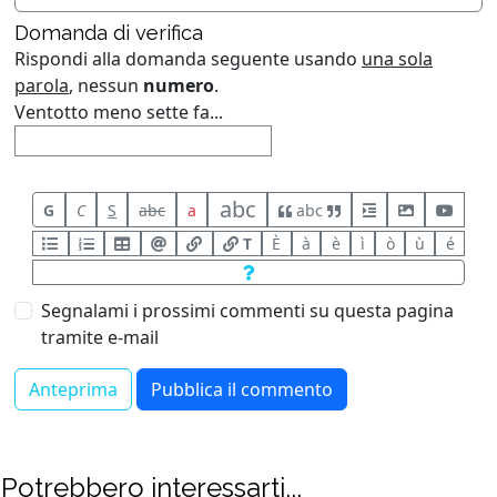
Domanda di verifica
Rispondi alla domanda seguente usando
una sola
parola
, nessun
numero
.
Ventotto meno sette fa...
abc
G
C
S
abc
a
abc
T
È
à
è
ì
ò
ù
é
Segnalami i prossimi commenti su questa pagina
tramite e-mail
Potrebbero interessarti...