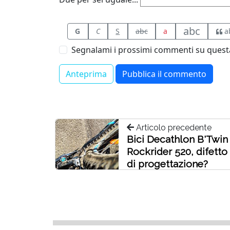
abc
G
C
S
abc
a
a
Segnalami i prossimi commenti su questa
Articolo precedente
Bici Decathlon B'Twin
Rockrider 520, difetto
di progettazione?