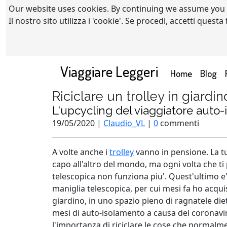
Our website uses cookies. By continuing we assume you
Il nostro sito utilizza i 'cookie'. Se procedi, accetti quest
Viaggiare Leggeri
(current)
Home
Blog
Riciclare un trolley in giardin
L'upcycling del viaggiatore auto-
19/05/2020 |
Claudio_VL
|
0
commenti
A volte anche i
trolley
vanno in pensione. La tua
capo all'altro del mondo, ma ogni volta che ti 
telescopica non funziona piu'. Quest'ultimo e'
maniglia telescopica, per cui mesi fa ho acquis
giardino, in uno spazio pieno di ragnatele di
mesi di auto-isolamento a causa del coronavir
l'importanza di riciclare le cose che normalme