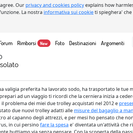
 agree. Our
privacy and cookies policy
explains how harmles
a funzione. La nostra
informativa sui cookie
ti spieghera' che
Forum
Rimborsi
Foto
Destinazioni
Argomenti
New
o
isolato
 valigia preferita ha lavorato sodo, ha trasportato le tue magl
prepari ad un viaggio ti ricordi che la cerniera inizia a ced
 il problema dei miei due trolley acquistati nel 2012 e
presen
tato due nuovi trolley adatti alle
misure del bagaglio a man
etro al capanno degli attrezzi, e per mesi ho pensato che no
us, in cui persino
fare la spesa
e' diventata un'attività che
nte buttiamo via senza pensare. Con la scoperta della passio