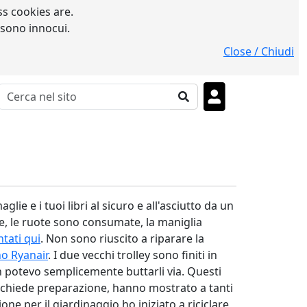
s cookies are.
 sono innocui.
Close / Chiudi
ie e i tuoi libri al sicuro e all'asciutto da un
ere, le ruote sono consumate, la maniglia
tati qui
. Non sono riuscito a riparare la
o Ryanair
. I due vecchi trolley sono finiti in
n potevo semplicemente buttarli via. Questi
 richiede preparazione, hanno mostrato a tanti
ne per il giardinaggio ho iniziato a riciclare