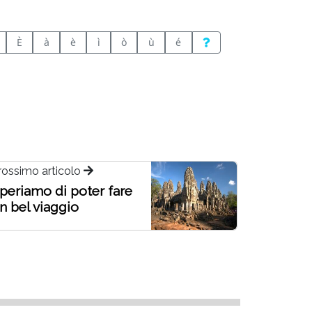
È
à
è
ì
ò
ù
é
rossimo articolo
periamo di poter fare
n bel viaggio