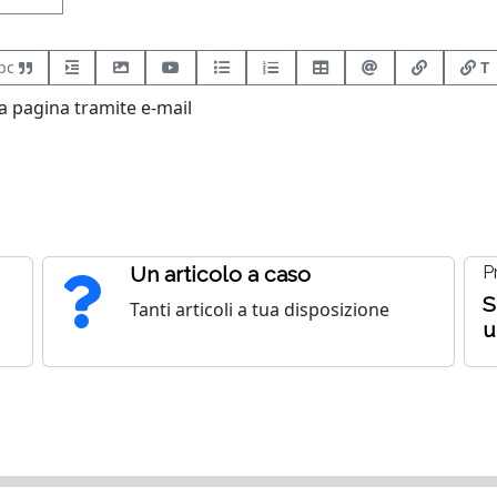
bc
T
 pagina tramite e-mail
Un articolo a caso
P
S
Tanti articoli a tua disposizione
u