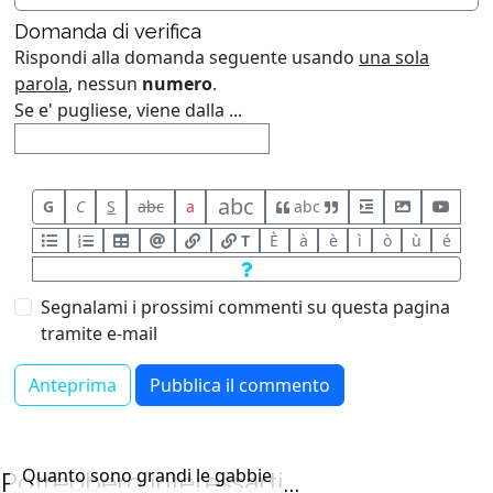
Domanda di verifica
Rispondi alla domanda seguente usando
una sola
parola
, nessun
numero
.
Se e' pugliese, viene dalla ...
abc
G
C
S
abc
a
abc
T
È
à
è
ì
ò
ù
é
Segnalami i prossimi commenti su questa pagina
tramite e-mail
Quanto sono grandi le gabbie
Potrebbero interessarti...