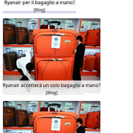
Ryanair e il trolley-Godzilla
Ryanair per il bagaglio a mano?
[Blog]
[Blog]
Ryanair accetterà un solo bagaglio a mano?
[Blog]