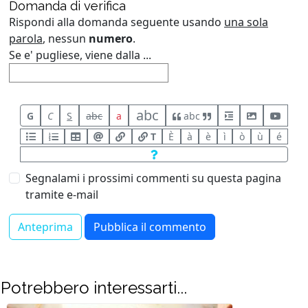
Domanda di verifica
Rispondi alla domanda seguente usando
una sola
parola
, nessun
numero
.
Se e' pugliese, viene dalla ...
abc
G
C
S
abc
a
abc
T
È
à
è
ì
ò
ù
é
Segnalami i prossimi commenti su questa pagina
tramite e-mail
Potrebbero interessarti...