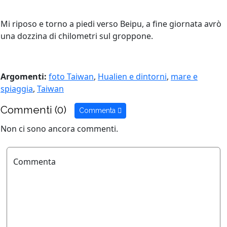
Mi riposo e torno a piedi verso Beipu, a fine giornata avrò
una dozzina di chilometri sul groppone.
Argomenti:
foto Taiwan
,
Hualien e dintorni
,
mare e
spiaggia
,
Taiwan
Commenti (0)
Commenta
Non ci sono ancora commenti.
Commenta