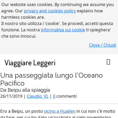
Our website uses cookies. By continuing we assume you
agree. Our
privacy and cookies policy
explains how
harmless cookies are.
Il nostro sito utilizza i 'cookie'. Se procedi, accetti questa
funzione. La nostra
informativa sui cookie
ti spieghera'
che sono innocui.
Close / Chiudi
Viaggiare Leggeri
Una passeggiata lungo l'Oceano
Pacifico
Da Beipu alla spiaggia
26/11/2019 |
Claudio_VL
|
0
commenti
Ero a Beipu, un posto
vicino a Hualien
in cui non c'è molto
da fare, per cui ho dato un'occhiata al cielo novembrino,