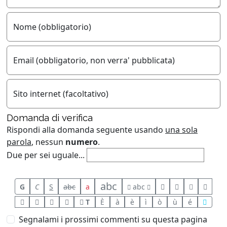
Nome (obbligatorio)
Email (obbligatorio, non verra' pubblicata)
Sito internet (facoltativo)
Domanda di verifica
Rispondi alla domanda seguente usando
una sola
parola
, nessun
numero
.
Due per sei uguale...
abc
G
C
S
abc
a
abc
T
È
à
è
ì
ò
ù
é
Segnalami i prossimi commenti su questa pagina