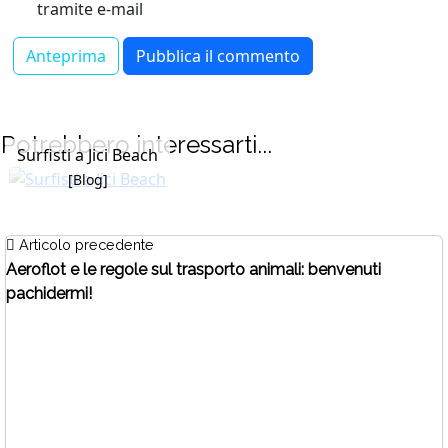
tramite e-mail
Potrebbero interessarti...
Surfisti a Jici Beach
[Blog]
Articolo precedente
Aeroflot e le regole sul trasporto animali: benvenuti
pachidermi!