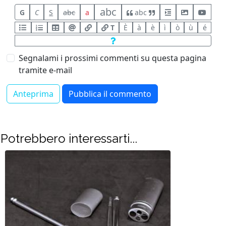
abc
G
C
S
abc
a
abc
T
È
à
è
ì
ò
ù
é
Segnalami i prossimi commenti su questa pagina
tramite e-mail
Potrebbero interessarti...