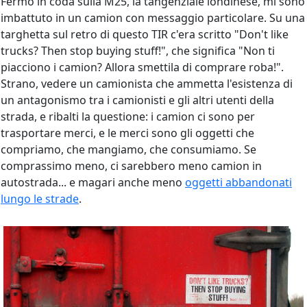
Fermo in coda sulla M25, la tangenziale londinese, mi sono
imbattuto in un camion con messaggio particolare. Su una
targhetta sul retro di questo TIR c'era scritto "Don't like
trucks? Then stop buying stuff!", che significa "Non ti
piacciono i camion? Allora smettila di comprare roba!".
Strano, vedere un camionista che ammetta l'esistenza di
un antagonismo tra i camionisti e gli altri utenti della
strada, e ribalti la questione: i camion ci sono per
trasportare merci, e le merci sono gli oggetti che
compriamo, che mangiamo, che consumiamo. Se
comprassimo meno, ci sarebbero meno camion in
autostrada... e magari anche meno
oggetti abbandonati
lungo le strade
.