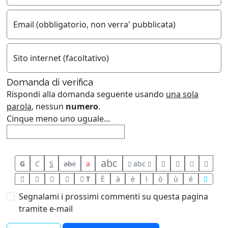
Email (obbligatorio, non verra' pubblicata)
Sito internet (facoltativo)
Domanda di verifica
Rispondi alla domanda seguente usando
una sola
parola
, nessun
numero
.
Cinque meno uno uguale...
abc
G
C
S
abc
a
abc
T
È
à
è
ì
ò
ù
é
Segnalami i prossimi commenti su questa pagina
tramite e-mail