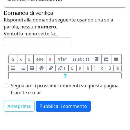
Domanda di verifica
Rispondi alla domanda seguente usando
una sola
parola
, nessun
numero
.
Ventotto meno sette fa...
abc
G
C
S
abc
a
abc
T
È
à
è
ì
ò
ù
é
Segnalami i prossimi commenti su questa pagina
tramite e-mail