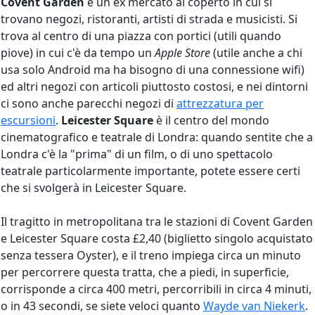
Covent Garden
è un ex mercato al coperto in cui si
trovano negozi, ristoranti, artisti di strada e musicisti. Si
trova al centro di una piazza con portici (utili quando
piove) in cui c'è da tempo un
Apple Store
(utile anche a chi
usa solo Android ma ha bisogno di una connessione wifi)
ed altri negozi con articoli piuttosto costosi, e nei dintorni
ci sono anche parecchi negozi di
attrezzatura per
escursioni
.
Leicester Square
è il centro del mondo
cinematografico e teatrale di Londra: quando sentite che a
Londra c'è la "prima" di un film, o di uno spettacolo
teatrale particolarmente importante, potete essere certi
che si svolgerà in Leicester Square.
Il tragitto in metropolitana tra le stazioni di Covent Garden
e Leicester Square costa £2,40 (biglietto singolo acquistato
senza tessera Oyster), e il treno impiega circa un minuto
per percorrere questa tratta, che a piedi, in superficie,
corrisponde a circa 400 metri, percorribili in circa 4 minuti,
o in 43 secondi, se siete veloci quanto
Wayde van Niekerk
.