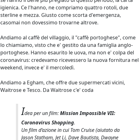
se hanno il bene più pregiato di questo periodo, la carta
igienica. Ce l'hanno, ne compriamo quattro rotoli, due
sterline e mezza. Giusto come scorta d'emergenza,
casomai non dovessimo trovarne altrove.
Andiamo al caffè del villaggio, il "caffè portoghese", come
lo chiamiamo, visto che e' gestito da una famiglia anglo-
portoghese. Hanno esaurito le uova, ma non e' colpa del
coronavirus: credevamo ricevessero la nuova fornitura nel
weekend, invece e' il mercoledì.
Andiamo a Egham, che offre due supermercati vicini,
Waitrose e Tesco. Da Waitrose c'e' coda
I
dea per un film:
Mission Impossible VII:
Coronavirus Shopping
.
Un film d’azione in cui Tom Cruise (aiutato da
Jason Statham, Jet Li, Dave Bautista, Dwayne