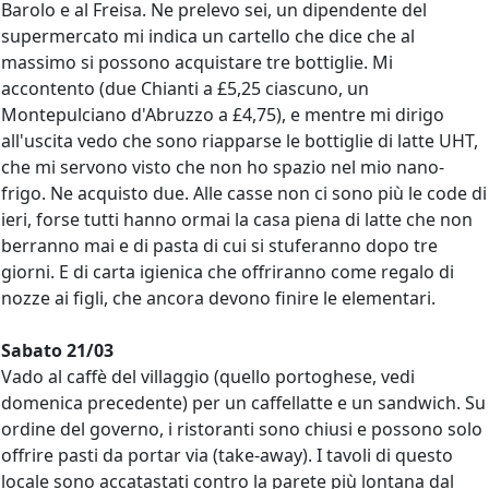
Barolo e al Freisa. Ne prelevo sei, un dipendente del
supermercato mi indica un cartello che dice che al
massimo si possono acquistare tre bottiglie. Mi
accontento (due Chianti a £5,25 ciascuno, un
Montepulciano d'Abruzzo a £4,75), e mentre mi dirigo
all'uscita vedo che sono riapparse le bottiglie di latte UHT,
che mi servono visto che non ho spazio nel mio nano-
frigo. Ne acquisto due. Alle casse non ci sono più le code di
ieri, forse tutti hanno ormai la casa piena di latte che non
berranno mai e di pasta di cui si stuferanno dopo tre
giorni. E di carta igienica che offriranno come regalo di
nozze ai figli, che ancora devono finire le elementari.
Sabato 21/03
Vado al caffè del villaggio (quello portoghese, vedi
domenica precedente) per un caffellatte e un sandwich. Su
ordine del governo, i ristoranti sono chiusi e possono solo
offrire pasti da portar via (take-away). I tavoli di questo
locale sono accatastati contro la parete più lontana dal