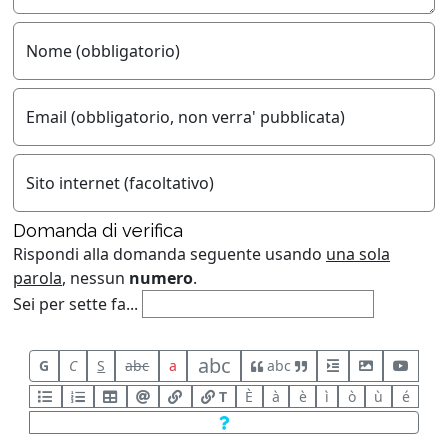
Nome (obbligatorio)
Email (obbligatorio, non verra' pubblicata)
Sito internet (facoltativo)
Domanda di verifica
Rispondi alla domanda seguente usando
una sola
parola
, nessun
numero
.
Sei per sette fa...
abc
G
C
S
abc
a
abc
T
È
à
è
ì
ò
ù
é