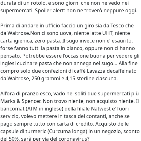
durata di un rotolo, e sono giorni che non ne vedo nei
supermercati. Spoiler alert: non ne troverò neppure oggi.
Prima di andare in ufficio faccio un giro sia da Tesco che
da Waitrose.Non ci sono uova, niente latte UHT, niente
carta igienica, zero pasta. Il sugo invece non e’ esaurito,
forse fanno tutti la pasta in bianco, oppure non ci hanno
pensato. Potrebbe essere l’occasione buona per vedere gli
inglesi cucinare pasta che non annega nel sugo… Alla fine
compro solo due confezioni di caffè Lavazza decaffeinato
da Waitrose, 250 grammi e 4,15 sterline ciascuna.
All’ora di pranzo esco, vado nei soliti due supermercati più
Marks & Spencer. Non trovo niente, non acquisto niente. Il
bancomat (ATM in inglese) della filiale Natwest e’ fuori
servizio, volevo mettere in tasca dei contanti, anche se
pago sempre tutto con carta di credito. Acquisto delle
capsule di turmeric (Curcuma longa) in un negozio, sconto
del 50%, sarà per via del coronavirus?