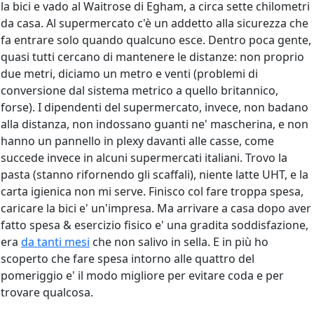
la bici e vado al Waitrose di Egham, a circa sette chilometri
da casa. Al supermercato c'è un addetto alla sicurezza che
fa entrare solo quando qualcuno esce. Dentro poca gente,
quasi tutti cercano di mantenere le distanze: non proprio
due metri, diciamo un metro e venti (problemi di
conversione dal sistema metrico a quello britannico,
forse). I dipendenti del supermercato, invece, non badano
alla distanza, non indossano guanti ne' mascherina, e non
hanno un pannello in plexy davanti alle casse, come
succede invece in alcuni supermercati italiani. Trovo la
pasta (stanno rifornendo gli scaffali), niente latte UHT, e la
carta igienica non mi serve. Finisco col fare troppa spesa,
caricare la bici e' un'impresa. Ma arrivare a casa dopo aver
fatto spesa & esercizio fisico e' una gradita soddisfazione,
era
da tanti mesi
che non salivo in sella. E in più ho
scoperto che fare spesa intorno alle quattro del
pomeriggio e' il modo migliore per evitare coda e per
trovare qualcosa.