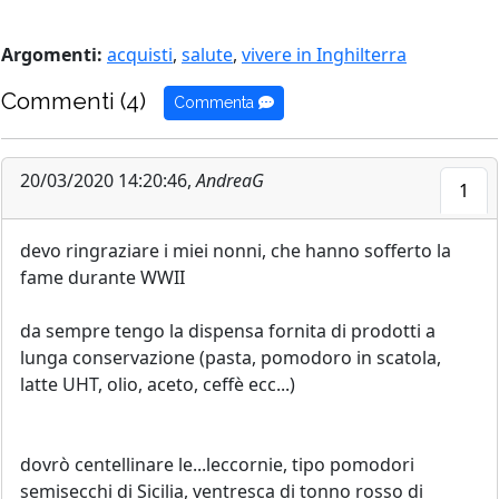
Argomenti:
acquisti
,
salute
,
vivere in Inghilterra
Commenti (4)
Commenta
20/03/2020 14:20:46,
AndreaG
1
devo ringraziare i miei nonni, che hanno sofferto la
fame durante WWII
da sempre tengo la dispensa fornita di prodotti a
lunga conservazione (pasta, pomodoro in scatola,
latte UHT, olio, aceto, ceffè ecc...)
dovrò centellinare le...leccornie, tipo pomodori
semisecchi di Sicilia, ventresca di tonno rosso di