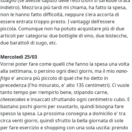
sbaglio (se avesse saputo delle restrizioni si sarebbe tirata
indietro). Mezz'ora più tardi mi chiama, ha fatto la spesa,
non le hanno fatto difficoltà, neppure s'era accorta di
essere entrata troppo presto. I vantaggi dell'essere
piccola. Comunque non ha potuto acquistare più di due
articoli per categoria: due bottiglie di vino, due bistecche,
due barattoli di sugo, etc.
Mercoledì 25/03
Vorrei poter fare come quelli che fanno la spesa una volta
alla settimana, o persino ogni dieci giorni, ma il mio
nano-
frigo
e' ancora più piccolo di quel che ho detto in
precedenza (l'ho misurato, e' alto 135 centimetri). Ci vuole
tanto tempo per riempirlo bene, stipando carne,
cheesecakes
e insaccati sfruttando ogni centimetro cubo. E
bastano pochi giorni per svuotarlo, quindi bisogna fare
spesso la spesa. La prossima consegna a domicilio e' tra
circa venti giorni, quindi sfrutto la bella giornata di sole
per fare esercizio e shopping con una sola uscita: prendo