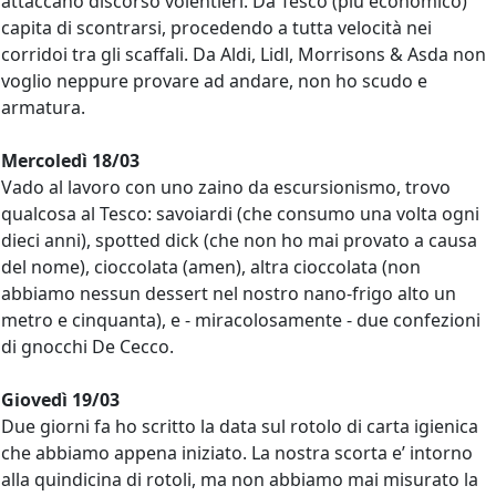
attaccano discorso volentieri. Da Tesco (più economico)
capita di scontrarsi, procedendo a tutta velocità nei
corridoi tra gli scaffali. Da Aldi, Lidl, Morrisons & Asda non
voglio neppure provare ad andare, non ho scudo e
armatura.
Mercoledì 18/03
Vado al lavoro con uno zaino da escursionismo, trovo
qualcosa al Tesco: savoiardi (che consumo una volta ogni
dieci anni), spotted dick (che non ho mai provato a causa
del nome), cioccolata (amen), altra cioccolata (non
abbiamo nessun dessert nel nostro nano-frigo alto un
metro e cinquanta), e - miracolosamente - due confezioni
di gnocchi De Cecco.
Giovedì 19/03
Due giorni fa ho scritto la data sul rotolo di carta igienica
che abbiamo appena iniziato. La nostra scorta e’ intorno
alla quindicina di rotoli, ma non abbiamo mai misurato la