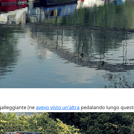
galleggiante (ne
avevo visto un'altra
pedalando lungo questo 