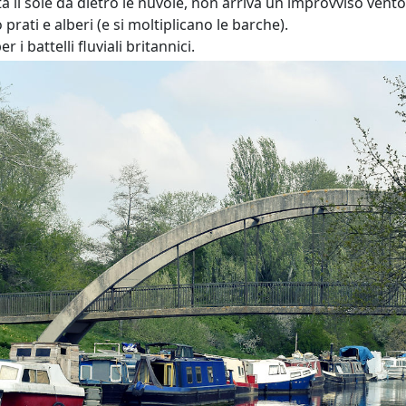
 il sole da dietro le nuvole, non arriva un improvviso vento 
ati e alberi (e si moltiplicano le barche).
er i battelli fluviali britannici.