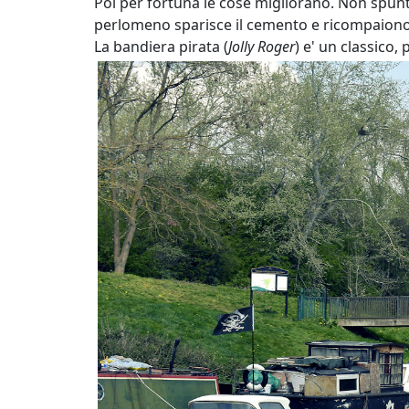
Poi per fortuna le cose migliorano. Non spunta
perlomeno sparisce il cemento e ricompaiono pr
La bandiera pirata (
Jolly Roger
) e' un classico, p