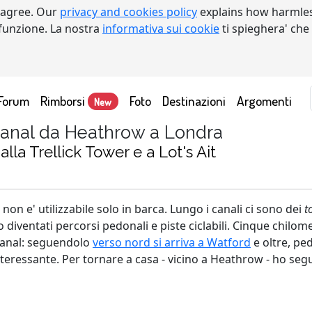
 agree. Our
privacy and cookies policy
explains how harmles
a funzione. La nostra
informativa sui cookie
ti spieghera' che
Forum
Rimborsi
Foto
Destinazioni
Argomenti
New
 Canal da Heathrow a Londra
alla Trellick Tower e a Lot's Ait
 non e' utilizzabile solo in barca. Lungo i canali ci sono dei
t
no diventati percorsi pedonali e piste ciclabili. Cinque chilo
Canal: seguendolo
verso nord si arriva a Watford
e oltre, ped
teressante. Per tornare a casa - vicino a Heathrow - ho segui