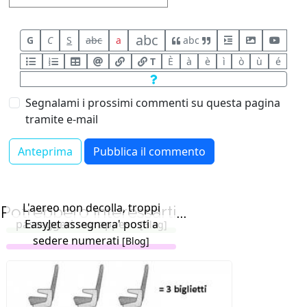
abc
G
C
S
abc
a
abc
T
È
à
è
ì
ò
ù
é
Segnalami i prossimi commenti su questa pagina
tramite e-mail
L'aereo non decolla, troppi
Potrebbero interessarti...
passeggeri sovrappeso
EasyJet assegnera' posti a
[Blog]
sedere numerati
[Blog]