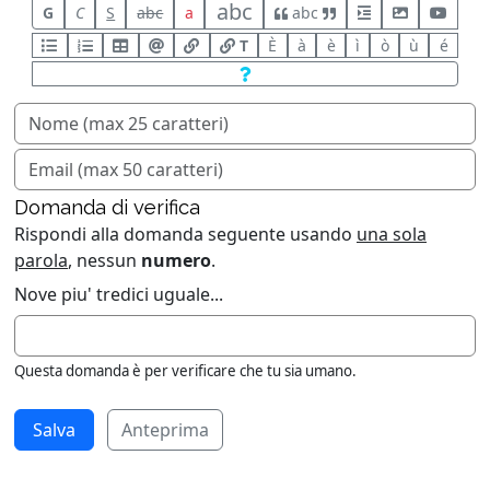
abc
G
C
S
abc
a
abc
T
È
à
è
ì
ò
ù
é
Domanda di verifica
Rispondi alla domanda seguente usando
una sola
parola
, nessun
numero
.
Nove piu' tredici uguale...
Questa domanda è per verificare che tu sia umano.
Anteprima