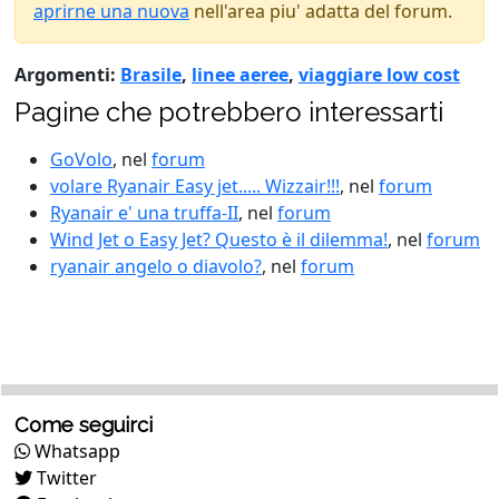
aprirne una nuova
nell'area piu' adatta del forum.
Argomenti:
Brasile
,
linee aeree
,
viaggiare low cost
Pagine che potrebbero interessarti
GoVolo
, nel
forum
volare Ryanair Easy jet..... Wizzair!!!
, nel
forum
Ryanair e' una truffa-II
, nel
forum
Wind Jet o Easy Jet? Questo è il dilemma!
, nel
forum
ryanair angelo o diavolo?
, nel
forum
Come seguirci
Whatsapp
Twitter