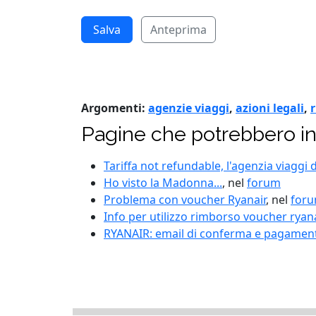
Anteprima
Argomenti:
agenzie viaggi
,
azioni legali
,
Pagine che potrebbero in
Tariffa not refundable, l'agenzia viaggi 
Ho visto la Madonna...
, nel
forum
Problema con voucher Ryanair
, nel
for
Info per utilizzo rimborso voucher ryana
RYANAIR: email di conferma e pagamen