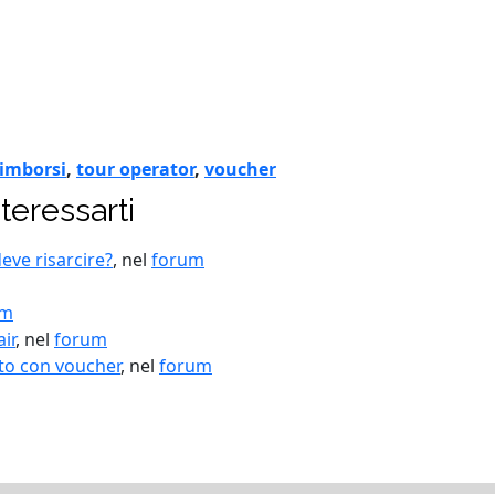
rimborsi
,
tour operator
,
voucher
teressarti
deve risarcire?
, nel
forum
um
ir
, nel
forum
to con voucher
, nel
forum