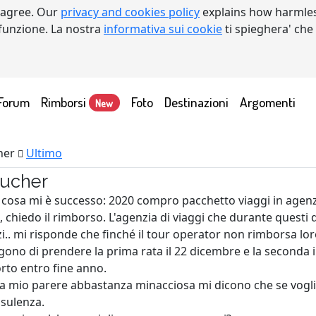
 agree. Our
privacy and cookies policy
explains how harmles
a funzione. La nostra
informativa sui cookie
ti spieghera' che
Forum
Rimborsi
Foto
Destinazioni
Argomenti
New
her
Ultimo
ucher
cosa mi è successo: 2020 compro pacchetto viaggi in agenz
 chiedo il rimborso. L'agenzia di viaggi che durante questi
zi.. mi risponde che finché il tour operator non rimborsa lo
ono di prendere la prima rata il 22 dicembre e la seconda il
orto entro fine anno.
 a mio parere abbastanza minacciosa mi dicono che se voglio
nsulenza.