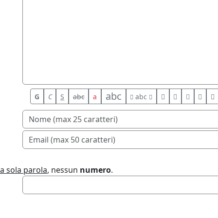
abc
G
C
S
abc
a
abc
a sola parola
, nessun
numero
.